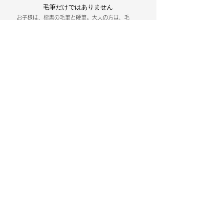
​毛筆だけではありません
お子様は、楷書の毛筆と硬筆。大人の方は、毛
筆、ペン字、小筆が学べます。毛筆は行書だけで
なく隷書や木簡など色々な字体を習います。詩文
書（漢字かな交じり書）の指導もしています。
2
​少ない荷物で通えます
お持ちいただくのは、筆と墨汁のみ（一般部は紙
も）。毛せんや文鎮は教室で貸し出しますので、
少ない荷物で通っていただけます。
※
​学生部の方には、1回のお稽古につき10枚の半
紙を差し上げています。
3
​夜のクラスもあります
​19：00からのクラスもありますので、会社帰り
にも通っていただけます。お教室は、甲府駅徒歩
3分の場所にありますので電車を利用している方