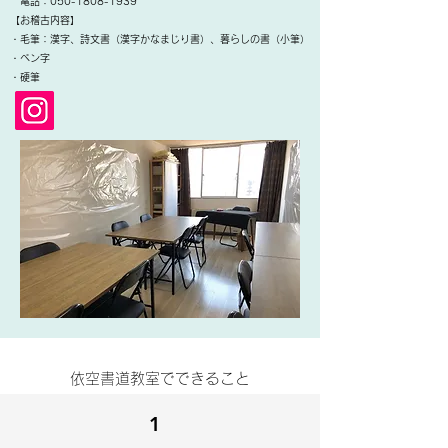
電話：050-1808-1939
【お稽古内容】
・毛筆：漢字、詩文書（漢字かなまじり書）、暮らしの書（小筆）
・ペン字
​・硬筆
​依空書道教室でできること
1