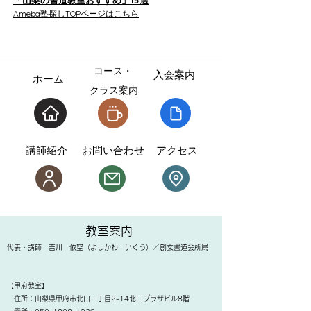
​「山梨の書道教室おすすめ」15選
​Ameba塾探しTOPページはこちら
コ
ース・
​入会案内
​ホーム
クラス案内
​講師紹介
お問い合わせ
アクセス
教室案内​
​代表・講師 吉川 依空（よしかわ いくう）／創玄書道会所属
【甲府教室】
住所：山梨県甲府市北口一丁目2-14北口プラザビル8階